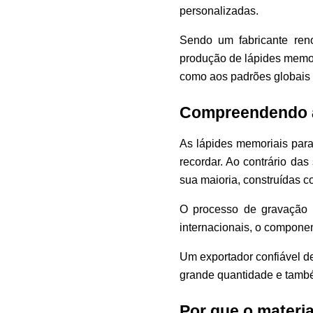
personalizadas.
Sendo um fabricante ren
produção de lápides memor
como aos padrões globais 
Compreendendo a
As lápides memoriais para
recordar. Ao contrário da
sua maioria, construídas co
O processo de gravação 
internacionais, o compone
Um exportador confiável d
grande quantidade e també
Por que o materi