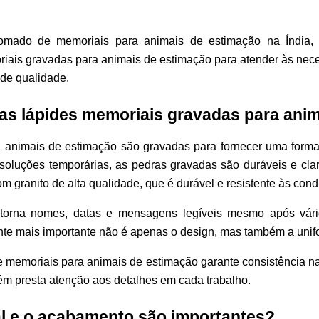
omado de memoriais para animais de estimação na Índia, 
iais gravadas para animais de estimação para atender às ne
de qualidade.
s lápides memoriais gravadas para anim
 animais de estimação são gravadas para fornecer uma forma
s soluções temporárias, as pedras gravadas são duráveis e cla
m granito de alta qualidade, que é durável e resistente às cond
torna nomes, datas e mensagens legíveis mesmo após vário
nte mais importante não é apenas o design, mas também a uni
e memoriais para animais de estimação garante consistência 
m presta atenção aos detalhes em cada trabalho.
al e o acabamento são importantes?