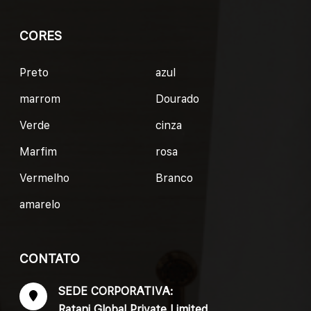
CORES
Preto
azul
marrom
Dourado
Verde
cinza
Marfim
rosa
Vermelho
Branco
amarelo
CONTATO
SEDE CORPORATIVA:
Ratani Global Private Limited