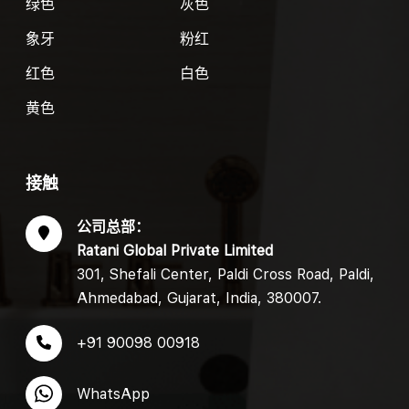
绿色
灰色
象牙
粉红
红色
白色
黄色
接触
公司总部：
Ratani Global Private Limited
301, Shefali Center, Paldi Cross Road, Paldi,
Ahmedabad, Gujarat, India, 380007.
+91 90098 00918
WhatsApp