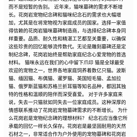
而不是短暂的告别。 近年来，猫咪墓碑的需求不断增
长。花岗岩宠物纪念碑和猫咪纪念石的需求也大幅增
加，尤其是在将宠物视为家庭成员的国家。选择一家值
得信赖的花岗岩猫咪墓碑制造商，与选择纪念碑本身同
样重要。品质、耐久性和精湛工艺都至关重要，以确保
这些珍贵的回忆能够流传数代。无论是雕刻墓碑还是定
制纪念碑，花岗岩始终是帮助家庭纪念心爱宠物的首选
材料。 猫咪永远在我们的心中留下爪印 猫是全球最受
欢迎的宠物之一，世界各地家庭饲养着数亿只猫。波斯
猫、缅因猫、布偶猫、暹罗猫、英国短毛猫、孟加拉
猫、俄罗斯蓝猫和苏格兰折耳猫等知名品种，都因其独
特的性格和温顺的陪伴而深受喜爱。 对于许多家庭来
说，失去一只猫就如同失去一位家庭成员。这种深厚的
情感联系推动了花岗岩宠物墓碑需求的不断增长。 为什
么花岗岩是宠物纪念碑的理想材料？ 纪念石应当像它所
承载的回忆一样长久保存。花岗岩是最坚固耐用的天然
石材之一，非常适合作为户外使用的宠物墓碑和花岗岩