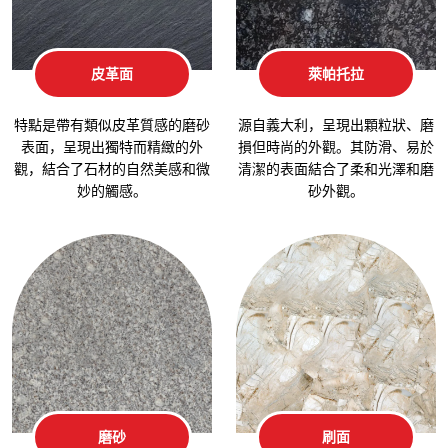
皮革面
萊帕托拉
特點是帶有類似皮革質感的磨砂
源自義大利，呈現出顆粒狀、磨
表面，呈現出獨特而精緻的外
損但時尚的外觀。其防滑、易於
觀，結合了石材的自然美感和微
清潔的表面結合了柔和光澤和磨
妙的觸感。
砂外觀。
磨砂
刷面