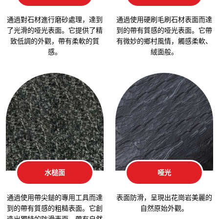
通過對石材進行磨砂處理，達到
通過使用硬刷毛刷石材表面而達
了光滑的哑光表面。它提供了精
到的帶有質感的哑光表面。它帶
致低調的外觀，帶有柔軟的質
有微妙的鄉村風情，觸感柔軟、
感。
絨面般。
水槌面
哑光
通過使用帶尖鎚的專用工具而達
表面防滑，呈現出花崗岩美麗的
到的帶有質感的粗糙表面。它創
自然原始外觀。
造出獨特的防滑表面，帶有自然