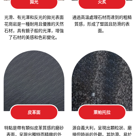
拋光
火炙
光滑、有光澤和反光的拋光表面
通過高溫處理石材而達到的粗糙
花崗岩是一種耐用且優雅的天然
質感，形成了堅固且防滑的表
石材，具有鏡子般的光澤，增強
面。
了石材的美感和色彩變化。
皮革面
萊帕托拉
特點是帶有類似皮革質感的磨砂
源自義大利，呈現出顆粒狀、磨
表面，呈現出獨特而精緻的外
損但時尚的外觀。其防滑、易於