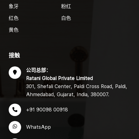
象牙
粉红
红色
白色
黄色
接触
公司总部：
Ratani Global Private Limited
301, Shefali Center, Paldi Cross Road, Paldi,
Ahmedabad, Gujarat, India, 380007.
+91 90098 00918
WhatsApp