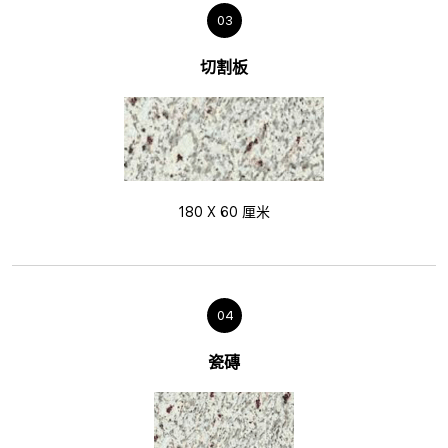
03
切割板
180 X 60 厘米
04
瓷磚