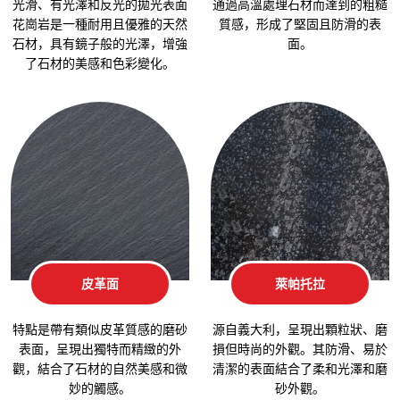
光滑、有光澤和反光的拋光表面
通過高溫處理石材而達到的粗糙
花崗岩是一種耐用且優雅的天然
質感，形成了堅固且防滑的表
石材，具有鏡子般的光澤，增強
面。
了石材的美感和色彩變化。
皮革面
萊帕托拉
特點是帶有類似皮革質感的磨砂
源自義大利，呈現出顆粒狀、磨
表面，呈現出獨特而精緻的外
損但時尚的外觀。其防滑、易於
觀，結合了石材的自然美感和微
清潔的表面結合了柔和光澤和磨
妙的觸感。
砂外觀。