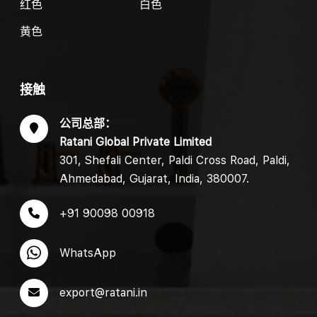
红色
白色
黄色
接触
公司总部：
Ratani Global Private Limited
301, Shefali Center, Paldi Cross Road, Paldi,
Ahmedabad, Gujarat, India, 380007.
+91 90098 00918
WhatsApp
export@ratani.in