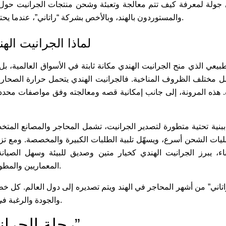
جولة لمعرفة كيف تتم معالجة وتعبئة وشحن منتجات الجرانيت حول ال
والمستوردون بالهند، وبالأخص بشركة “راتاني”، عندما يحتاجون لشراء الجرانيت بالجملة.
لماذا الجرانيت اله
بيعي الذي منح الجرانيت الهندي مكانة ثابتة في الأسواق العالمية، بل
ل مختلف الظروف المناخية. فالجرانيت الهندي يتحمل حرارة الصحا
. هذه المرونة، إلى جانب إمكانية قصه ومعالجته وفق مواصفات محددة، 
د ببنية تحتية متطورة لتصدير الجرانيت، تشمل المحاجر والمصانع المتخص
يات الشحن أسرع، ويسهّل تلبية الطلبات الكبيرة والمخصصة. ومع تزاي
اء، يبرز الجرانيت الهندي كخيار متين وصديق للبيئة وسهل الصيان
المعماريين والمطورين والمستوردين حول العالم.
تاني” من أشهر المحاجر في الهند ويتم تصديره إلى دول العالم. كل خط
والجودة والرغبة في منح الحجر غاية مميزة تخلده.
رحلة الجرانيت في “راتاني”