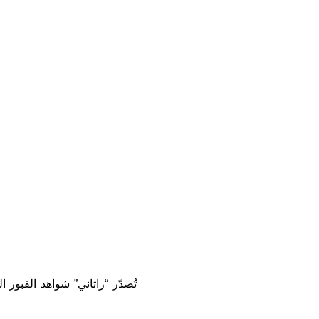
تُصدّر “راتاني” شواهد القبور ا