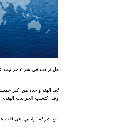
هل ترغب في شراء جرانيت عالي
تقع شركة “راتاني” في قلب هذا
أكثر من 30 دولة، بنت “راتاني” سمعة تقوم على الجودة والثبات والمسؤولية – من المحجر إلى الحاوية.