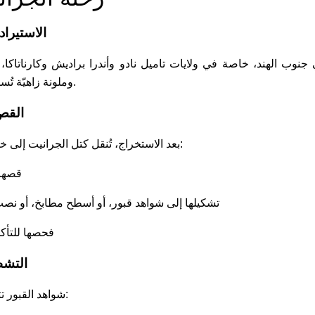
الاستيرا
نوب الهند، خاصة في ولايات تاميل نادو وأندرا براديش وكارناتاكا، 
وملونة زاهيّة تُستخدم في صناعة شواهد القبور.
القص
بعد الاستخراج، تُنقل كتل الجرانيت إلى خطوط إنتاجنا الحديثة، حيث يتم:
→ قصها
→ تشكيلها إلى شواهد قبور، أو أسطح مطابخ، أو نصب 
→ فحصها للتأ
التشط
شواهد القبور تتطلب تشطيبًا متقنًا. نحن نقدم: