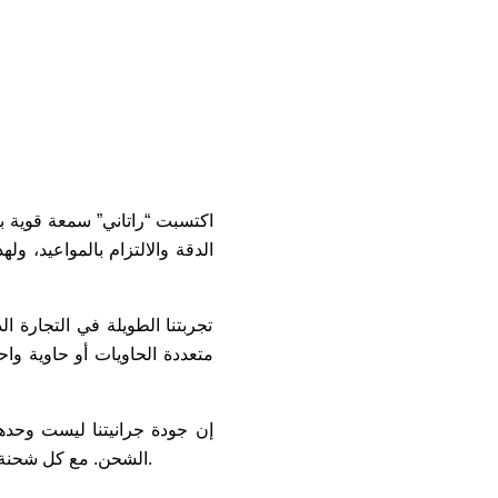
اكتسبت “راتاني” سمعة قوية ب
الدقة والالتزام بالمواعيد، و
تجربتنا الطويلة في التجارة ا
إن جودة جرانيتنا ليست وحدها
الشحن. مع كل شحنة، لا نصدر حجرًا فقط، بل نصدر الثقة، ونتيجة سنوات من العمل الجاد والخبرة الحقيقية في هذا المجال.