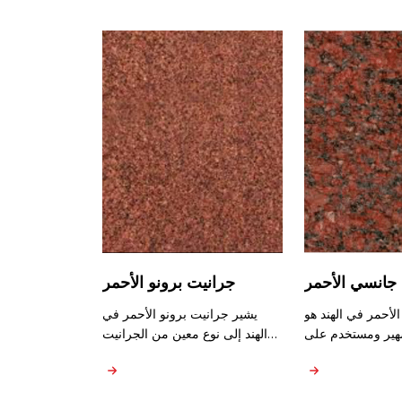
جانسي الأحمر
جرانيت برونو الأحمر
أحمر في الهند هو
يشير جرانيت برونو الأحمر في
ير ومستخدم على
الهند إلى نوع معين من الجرانيت
روف بلونه الوردي
معروف بلونه الأحمر. يتميز بقاعدة
مميز. يتميز جرانيت
حمراء عميقة وغنية مع تباينات في
ر عادة بنمط متسق
الظلال، من درجات البنفسجي