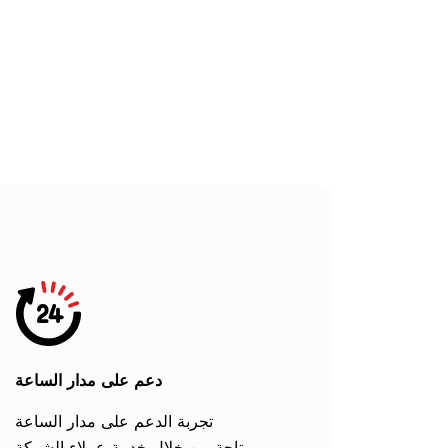
أساسًا بمتانته وقوته، إلا أن جرانيت
بقاعدة حمراء عم
متعدد الألوان الأحمر يضيف جمالًا
صغيرة من ال
جريئًا ولافتًا للنظر إلى أي مكان.
الرمادية الم
اللون الأساسي لهذا الجرانيت هو
الأحمر الفا
عادة ظل الأحمر العميق أو
جرانيت عنصرًا ج
البنفسجي، والذي يتممه مزيج من
إلى أي 
الألوان الأخرى …
دعم على مدار الساعة
تجربة الدعم على مدار الساعة
متاحة من خلال خدمة عملاء الشركة