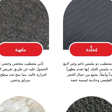
مُجلَّدة
ملتهبة
 بتشطيب ذو ملمس ناعم وغير لامع
تأتي بتشطيب متخشن وخشن ت
 ملمس الجلد. إنها تقدم مظهراً
الحصول عليه عن طريق تعريض ال
اً وأنيقاً، يجمع بين جمال الحجر
لحرارة عالية، مما ينتج عنه سطح 
سية خفية.
منزلق وخشن.