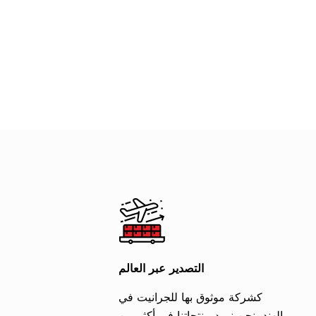
يقة وثابتة مع بقع
حبيبي ناعم وقد يحتوي على
مع نسيج حبيبات
معادن السوداء أو
مستويات مختلفة من العروق
يُظهر الحج
تناثرة. يضيف اللون
والبقع. عادةً ما تُستخدم لوحات
بالحيوية مع 
قع لإمبريال نيو ريد
جرانيت لاكها الأحمر في راجستان
تتراوح من اللون
ريئًا ولافتًا للنظر
في مشاريع البناء والهندسة
الأحمر العميق. 
مكان. هذا …
المعمارية، بما في ذلك سطح …
التصدير عبر العالم
كشركة موثوق بها للجرانيت في
الهند، نحن نورد منتجاتنا في أكثر من