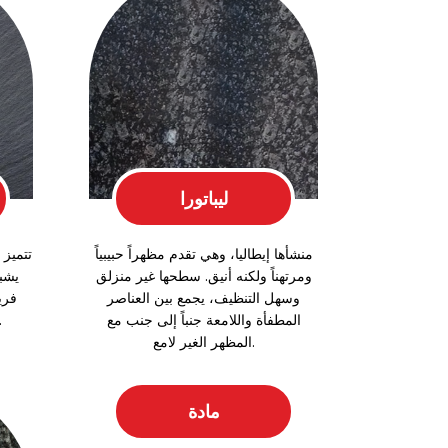
ليباتورا
منشأها إيطاليا، وهي تقدم مظهراً حبيبياً
تتميز
ومرتهناً ولكنه أنيق. سطحها غير منزلق
يشبه
وسهل التنظيف، يجمع بين العناصر
فريد
المطفأة واللامعة جنباً إلى جنب مع
الطبيعي وجاذبية لم
المظهر الغير لامع.
مادة