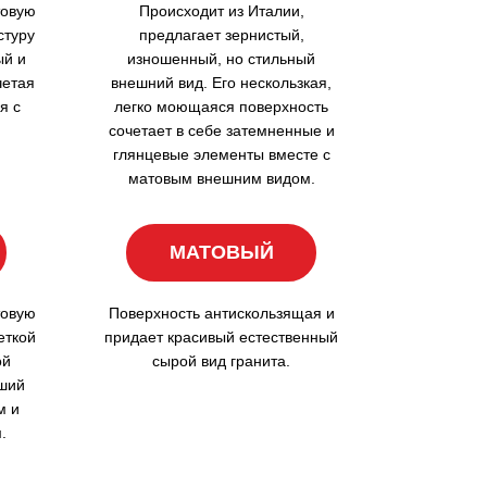
товую
Происходит из Италии,
стуру
предлагает зернистый,
ый и
изношенный, но стильный
четая
внешний вид. Его нескользкая,
я с
легко моющаяся поверхность
сочетает в себе затемненные и
глянцевые элементы вместе с
матовым внешним видом.
МАТОВЫЙ
товую
Поверхность антискользящая и
еткой
придает красивый естественный
ой
сырой вид гранита.
йший
м и
.