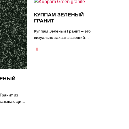
КУППАМ ЗЕЛЕНЫЙ
ГРАНИТ
Куппам Зеленый Гранит – это
визуально захватывающий
натуральный камень, который
демонстрирует уникальное
сочетание зеленых оттенков и
сложных узоров. Базовый
цвет этого гранита
варьируется от светлого до
ЛЕНЫЙ
темного зеленого, часто
сопровождаемого тонкими
вариациями и иногда
Гранит из
полосами белого или серого
хватывающий
цветов. Вихревые узоры и
мень,
жилы в Куппам Зеленый
м ярким
Гранит создают
 и
впечатляющее зрелище,
и узорами.