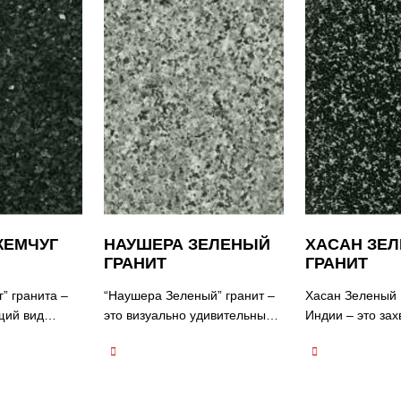
ЖЕМЧУГ
НАУШЕРА ЗЕЛЕНЫЙ
ХАСАН ЗЕ
ГРАНИТ
ГРАНИТ
” гранита –
“Наушера Зеленый” гранит –
Хасан Зеленый 
щий вид
это визуально удивительный
Индии – это за
ный своим
натуральный камень, который
натуральный ка
ым цветом и
обрабатывается на гранитных
известный свои
ом. Это
фабриках в Джалоре, Индия,
зеленым цветом
мень, который
и имеет захватывающую
захватывающим