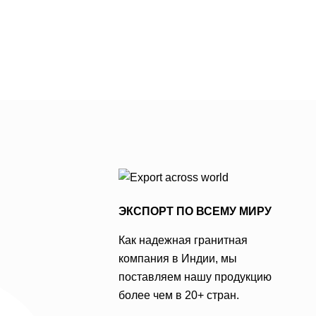
а свои
зеленую цветовую схему.
Этот гранит доб
ктеристики.
Этот зеленый гранит обычно
гранитных карь
й жемчуг”
демонстрирует базовый цвет
Индии и облада
азовый цвет
зеленого, варьирующийся от
базовым зелены
тлых до
светлых до темных оттенков,
варьирующимся 
. Его часто
с разнообразными узорами и
лесного зеленог
ие вариации
жилами по всей поверхности
оттенков зелено
ли черных жил
камня. Узоры могут быть
дополняют вкра
крапления на
сложными, с вихрями,
жилами более с
…
волнами или вкраплениями,
зеленых тонов, 
…
иногда …
ЭКСПОРТ ПО ВСЕМУ МИРУ
Как надежная гранитная
компания в Индии, мы
поставляем нашу продукцию
более чем в 20+ стран.