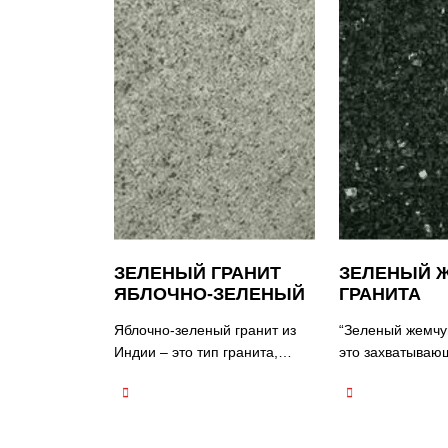
ЗЕЛЕНЫЙ ГРАНИТ
ЗЕЛЕНЫЙ 
ЯБЛОЧНО-ЗЕЛЕНЫЙ
ГРАНИТА
Яблочно-зеленый гранит из
“Зеленый жемчуг
Индии – это тип гранита,
это захватываю
известный своим ярким и
гранита, извест
характерным зеленым
красивым зелен
цветом. Он обрабатывается
мерцающим вид
на каменных заводах
натуральный ка