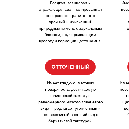
Гладкая, глянцевая и
Име
отражающая свет, полированная
пов
поверхность гранита - это
прочный и изысканный
природный камень с зеркальным
ш
блеском, подчеркивающим
красоту и вариации цвета камня.
ОТТОЧЕННЫЙ
Имеет гладкую, матовую
Имее
поверхность, достигаемую
пове
шлифовкой камня до
п
равномерного низкого глянцевого
щет
вида. Предлагает утонченный и
де
ненавязчивый внешний вид с
бархатистой текстурой.