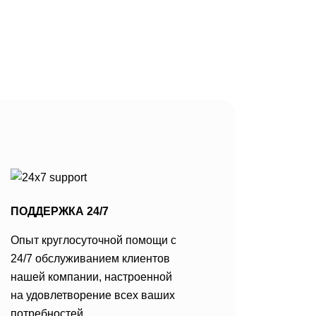
напоминающее текучую воду
ывается из
или природные …
еров на юге
ет богатым
м цветом,
от темного
о до средних
го. Его часто
плениями и
ветлых
а также
ПОДДЕРЖКА 24/7
Опыт круглосуточной помощи с
24/7 обслуживанием клиентов
нашей компании, настроенной
на удовлетворение всех ваших
потребностей.