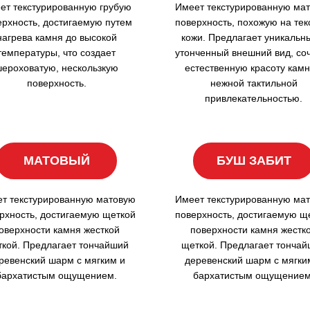
ет текстурированную грубую
Имеет текстурированную ма
ерхность, достигаемую путем
поверхность, похожую на тек
нагрева камня до высокой
кожи. Предлагает уникальн
температуры, что создает
утонченный внешний вид, со
ероховатую, нескользкую
естественную красоту камн
поверхность.
нежной тактильной
привлекательностью.
МАТОВЫЙ
БУШ ЗАБИТ
т текстурированную матовую
Имеет текстурированную ма
рхность, достигаемую щеткой
поверхность, достигаемую щ
оверхности камня жесткой
поверхности камня жестк
кой. Предлагает тончайший
щеткой. Предлагает тонча
ревенский шарм с мягким и
деревенский шарм с мягки
бархатистым ощущением.
бархатистым ощущением