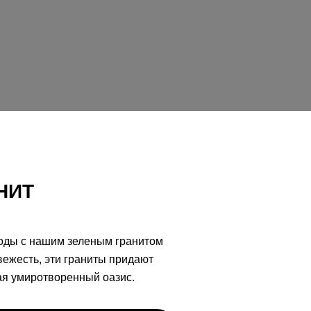
НИТ
оды с нашим зеленым гранитом
вежесть, эти граниты придают
ая умиротворенный оазис.