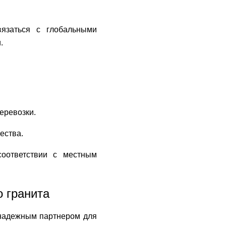
вязаться с глобальными
.
еревозки.
ества.
соответствии с местным
о гранита
я надежным партнером для