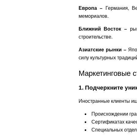
Европа –
Германия, Ве
мемориалов.
Ближний Восток –
рын
строительстве.
Азиатские рынки –
Япон
силу культурных традици
Маркетинговые с
1. Подчеркните ун
Иностранные клиенты ищу
Происхождении гран
Сертификатах качест
Специальных отделк