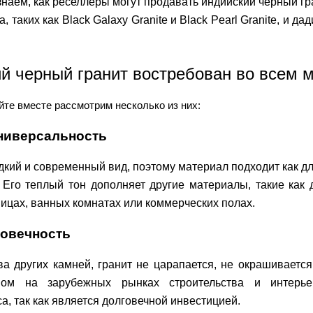
знаем, как реселлеры могут продавать индийский черный гр
 таких как Black Galaxy Granite и Black Pearl Granite, и да
й черный гранит востребован во всем 
йте вместе рассмотрим несколько из них:
универсальность
дкий и современный вид, поэтому материал подходит как дл
Его теплый тон дополняет другие материалы, такие как д
цах, ванных комнатах или коммерческих полах.
говечность
а других камней, гранит не царапается, не окрашивается 
ом на зарубежных рынках строительства и интерь
а, так как является долговечной инвестицией.