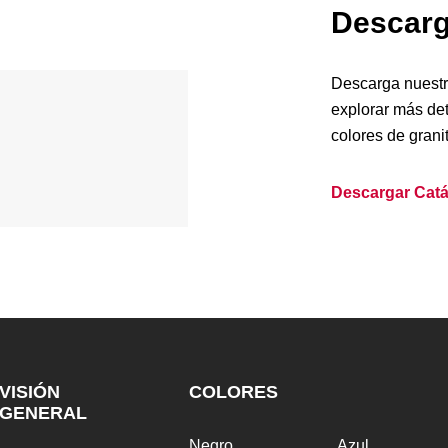
Descar
Descarga nuestr
explorar más det
colores de granit
Descargar
Cat
VISIÓN
COLORES
GENERAL
Negro
Azul