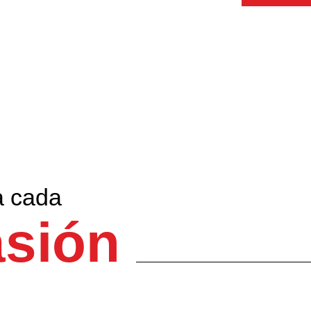
a cada
sión