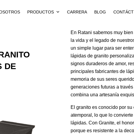
NOSOTROS
PRODUCTOS
CARRERA
BLOG
CONTÁCT
En Ratani sabemos muy bien 
la vida y el legado de nuest
un simple lugar para ser ente
RANITO
lápidas de granito personaliz
signos duraderos de amor, re
 DE
principales fabricantes de lápi
memoria de sus seres querido
generaciones futuras a travé
combina una artesanía exquis
El granito es conocido por su 
atemporal, lo que lo convierte
lápidas. Con Granite, el honor
porque es resistente a la deco