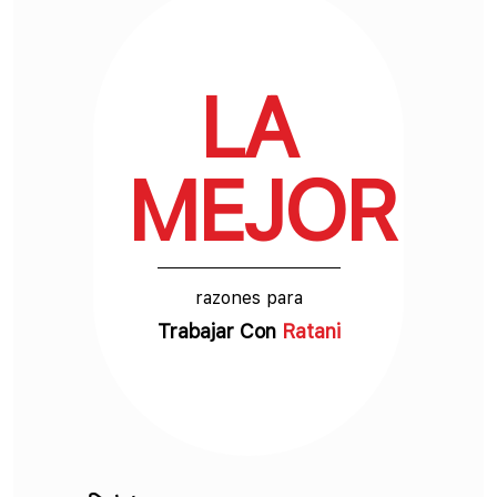
cualquier espacio. El color
base de este granito suele ser
un tono …
LA
MEJOR
razones para
Trabajar Con
Ratani