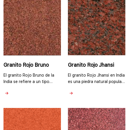
Granito Rojo Bruno
Granito Rojo Jhansi
El granito Rojo Bruno de la
El granito Rojo Jhansi en India
India se refiere a un tipo
es una piedra natural popular
específico de granito que es
y ampliamente utilizada,
conocido por su color rojizo.
conocida por su distintivo
Presenta una base roja
color rojizo rosado. Por lo
profunda y rica con
general, el granito Rojo Jhansi
variaciones en tonos, desde
presenta un patrón
tonos burdeos más oscuros
consistente con una textura
hasta tonos rojos más claros.
de grano fino a medio. La