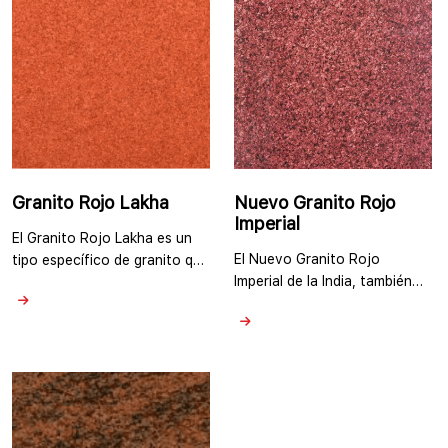
La apariencia exacta puede
piedra exhibe un tono rojizo
variar según la cantera y la
vibrante con variaciones en
losa específica. …
los matices que van desde …
Granito Rojo Lakha
Nuevo Granito Rojo
Imperial
El Granito Rojo Lakha es un
El Nuevo Granito Rojo
tipo específico de granito que
Imperial de la India, también
se encuentra en la India. Es
conocido como “Granito Rojo
conocido por su rico color
Rubí”, es un tipo de granito
rojo con variaciones en tonos
reconocido por su llamativo y
y patrones. El granito suele
vibrante color rojo. Es una
presentar una textura de
piedra natural que presenta
grano fino y puede tener
un fondo rojo intenso
diferentes niveles de vetas y
consistente con pequeñas
motas. Las losas cortadas de