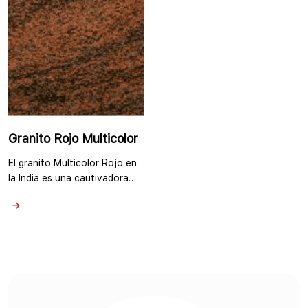
motas dispersas de minerales
Granito Rojo Lakha en …
negros o grises. El matiz rojo
intenso del Nuevo Granito
Rojo …
Granito Rojo Multicolor
El granito Multicolor Rojo en
la India es una cautivadora
piedra natural que muestra
una vibrante mezcla de
colores y patrones. Aunque el
granito es principalmente
conocido por su durabilidad y
resistencia, el granito
Multicolor Rojo agrega una
estética audaz y llamativa a