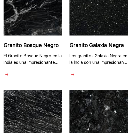
menudo muestra …
granito en …
Granito Bosque Negro
Granito Galaxia Negra
El Granito Bosque Negro en la
Los granitos Galaxia Negra en
India es una impresionante
la India son una impresionante
piedra natural conocida por
piedra natural conocida por
su coloración oscura y rica. El
su apariencia oscura y
Granito Bosque Negro es una
cautivadora. Se extrae
piedra natural del sur de la
principalmente de minas en
India que presenta un fondo
Andhra Pradesh, India. Este
negro sólido con patrones
granito presenta un fondo
intrincados de vetas y motas
negro profundo, adornado
grises, blancas y a veces
con pequeñas motas
incluso doradas o marrones.
reflectantes de color dorado
Estas …
cobrizo o plateado, que se