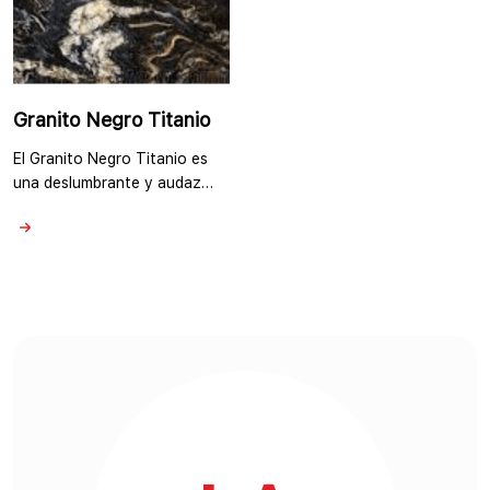
Granito Negro Titanio
El Granito Negro Titanio es
una deslumbrante y audaz
piedra natural conocida por
su profundo color negro y su
apariencia metálica. Es una
elección popular entre los
proveedores de granito en el
sur de la India para aquellos
que buscan una estética
lujosa y contemporánea en
sus proyectos de diseño. El
Granito Negro Titanio
presenta …