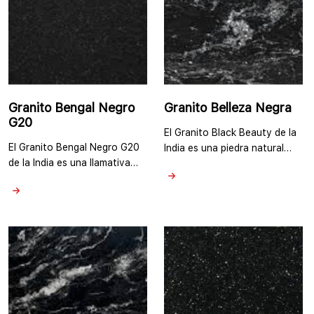
Negro de Rajasthan es un
apariencia uniforme. Este
negro …
granito …
Granito Bengal Negro
Granito Belleza Negra
G20
El Granito Black Beauty de la
El Granito Bengal Negro G20
India es una piedra natural
de la India es una llamativa
cautivadora y elegante,
piedra natural que emana
conocida por su color negro
sofisticación y elegancia
profundo y su exquisita
atemporal. El Granito Bengal
belleza. Es una elección
Negro G20 tiene sus minas de
popular para crear un
granito en el sur de la India.
ambiente sofisticado y lujoso
Presenta un color de base
en diversos proyectos de
negro profundo que emana un
diseño. Los granitos Black
sentido de lujo y
Beauty en la India se
refinamiento. Este granito a
procesan en una fábrica de