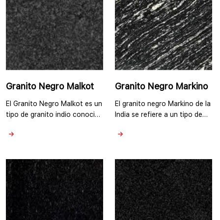
intrincados que se asemejan
proyectos de diseño tanto
…
interiores como exteriores. La
…
Granito Negro Malkot
Granito Negro Markino
El Granito Negro Malkot es un
El granito negro Markino de la
tipo de granito indio conocido
India se refiere a un tipo de
por su color negro intenso y
granito que es principalmente
su apariencia distintiva. Tiene
negro en color. Por lo general,
sus minas de granito en
presenta una base negra
Rajasthan. El Granito Negro
profunda y rica con patrones
Malkot se caracteriza por su
intrincados y vetas en tonos
coloración negra consistente
de gris, blanco o incluso
y uniforme, a menudo con
dorado. Las vetas y patrones
granos finos y variaciones
pueden variar de una losa a
mínimas en el tono. La
otra, otorgando …