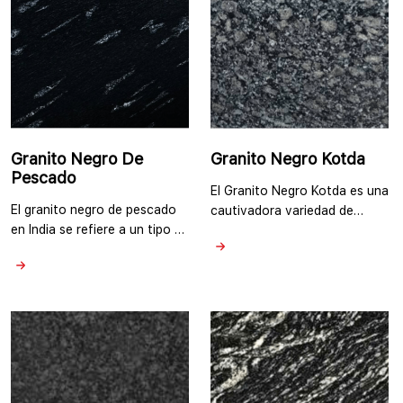
lo que le confiere una
carente de variaciones o …
apariencia elegante …
Granito Negro De
Granito Negro Kotda
Pescado
El Granito Negro Kotda es una
El granito negro de pescado
cautivadora variedad de
en India se refiere a un tipo de
granito conocida por su color
granito conocido por su color
negro intenso y su apariencia
negro oscuro y su patrón
impactante. Es una piedra
único que se asemeja a las
natural india extraída de las
escamas de los peces. Tiene
canteras de granito en
sus minas de granito en
Rajasthan, que emana
Rajasthan, India. Por lo
elegancia y sofisticación, lo
general, presenta una base
que lo convierte en una
negra profunda con patrones
elección popular para