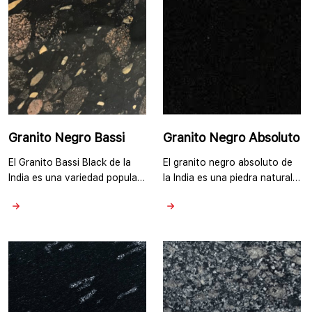
Granito Negro Bassi
Granito Negro Absoluto
El Granito Bassi Black de la
El granito negro absoluto de
India es una variedad popular
la India es una piedra natural
de granito que se encuentra
muy buscada que tiene sus
en las minas de Rajasthan,
canteras de granito en el sur
India. Es conocido por su
de la India y es venerada por
color negro profundo y sus
su belleza atemporal y su
características distintivas. El
profundo color negro. Lo que
Granito Bassi Black en la India
distingue al granito negro
suele presentar un fondo
absoluto es su apariencia
negro consistente y uniforme,
negra consistente y uniforme,