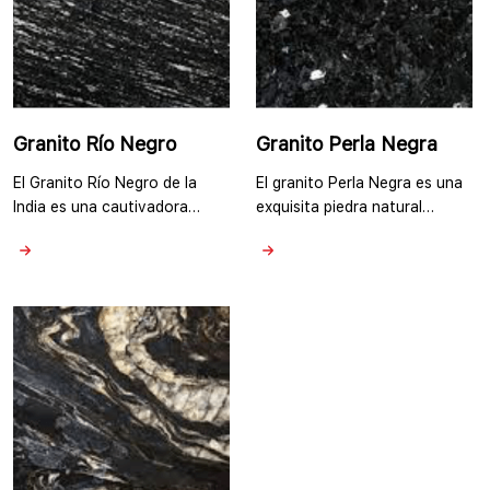
asemejan a un cielo estrellado
en la …
Granito Río Negro
Granito Perla Negra
El Granito Río Negro de la
El granito Perla Negra es una
India es una cautivadora
exquisita piedra natural
piedra natural que exhibe una
conocida por su
estética rica y sofisticada, y
impresionante color negro y
tiene su planta de
su belleza iridiscente. El
procesamiento de granito en
granito Perla Negra en India
el sur de la India. Se
presenta un fondo negro
caracteriza por un color de
profundo con motas y
base negro profundo con
destellos de plata, gris y a
vetas ocasionales y patrones
veces incluso verde o azul.
de remolino en tonos de gris,
Estas motas brillantes, que a
plateado o …
menudo se asemejan a perlas,
crean …