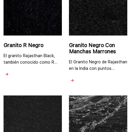
superficie del granito …
Granito R Negro
Granito Negro Con
Manchas Marrones
El granito Rajasthan Black,
El Granito Negro de Rajasthan
también conocido como R
en la India con puntos
black granite en la India, es un
marrones es una variedad
tipo popular de granito que
distintiva de granito que
proviene del estado de
proviene del estado de
Rajasthan en India.
Rajasthan en la India. Se
Procesamos el granito
caracteriza por su color de
Rajasthan Black en nuestra
fondo negro profundo, que
planta de procesamiento de
está adornado con puntos o
granito en Kishangarh,
motas marrones dispersas. El
Rajasthan. Es conocido por
color principal del Granito
su color negro profundo y su