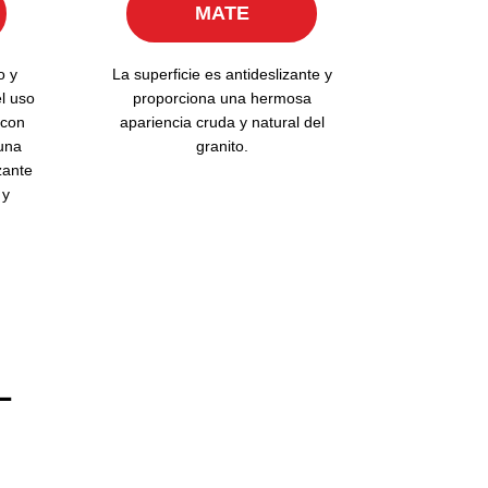
MATE
o y
La superficie es antideslizante y
l uso
proporciona una hermosa
 con
apariencia cruda y natural del
una
granito.
izante
 y
L