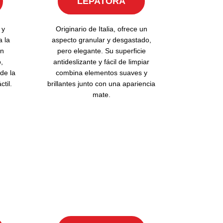
LEPATORA
 y
Originario de Italia, ofrece un
 la
aspecto granular y desgastado,
un
pero elegante. Su superficie
,
antideslizante y fácil de limpiar
de la
combina elementos suaves y
ctil.
brillantes junto con una apariencia
mate.