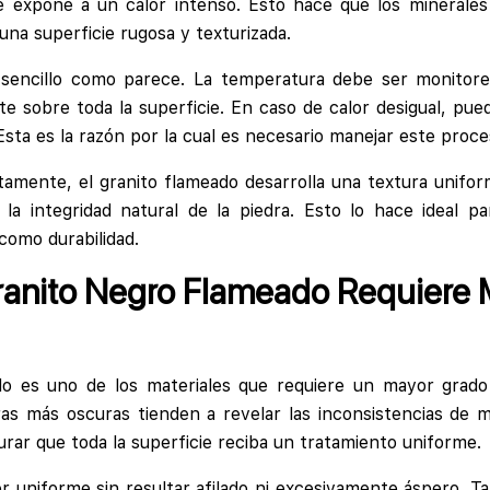
se expone a un calor intenso. Esto hace que los minerales
una superficie rugosa y texturizada.
sencillo como parece. La temperatura debe ser monitore
te sobre toda la superficie. En caso de calor desigual, pue
 Esta es la razón por la cual es necesario manejar este proce
tamente, el granito flameado desarrolla una textura unif
la integridad natural de la piedra. Esto lo hace ideal pa
como durabilidad.
ranito Negro Flameado Requiere 
do es uno de los materiales que requiere un mayor grado
as más oscuras tienden a revelar las inconsistencias de m
rar que toda la superficie reciba un tratamiento uniforme.
r uniforme sin resultar afilado ni excesivamente áspero.